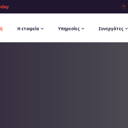
oday
κή
Η εταιρεία
Υπηρεσίες
Συνεργάτες