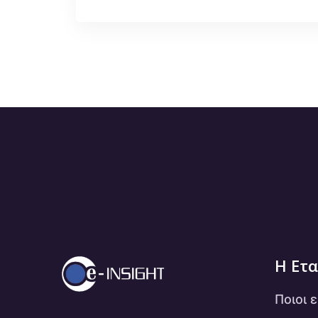
Η Ετα
Ποιοι 