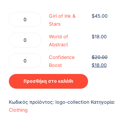
Girl
Girl of Ink &
$
45.00
of
Stars
Ink
World
World of
$
18.00
&
of
Abstract
Stars
Abstract
ποσότητα
Confidence
Confidence
$
20.00
ποσότητα
Boost
Original
Η
Boost
$
18.00
ποσότητα
price
τρέχουσα
was:
τιμή
Προσθήκη στο καλάθι
$20.00.
είναι:
$18.00.
Κωδικός προϊόντος:
logo-collection
Κατηγορία:
Clothing